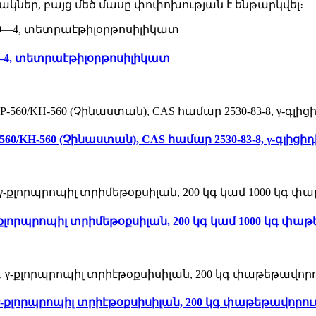
կներ, բայց մեծ մասը փոփոխության է ենթարկվել։
10—4, տետրաէթիլօրթոսիլիկատ
60/KH-560 (Չինաստան), CAS համար 2530-83-8, γ-գլի
 γ-քլորպրոպիլ տրիմեթօքսիլան, 200 կգ կամ 1000 կգ 
2, γ-քլորպրոպիլ տրիէթօքսիսիլան, 200 կգ փաթեթավոր