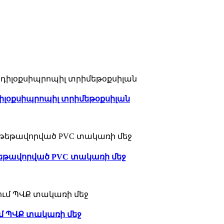
ցիդիլօքսիպրոպիլ տրիմեթօքսիլան
փաթեթավորված PVC տակառի մեջ
ում ՊՎՔ տակառի մեջ