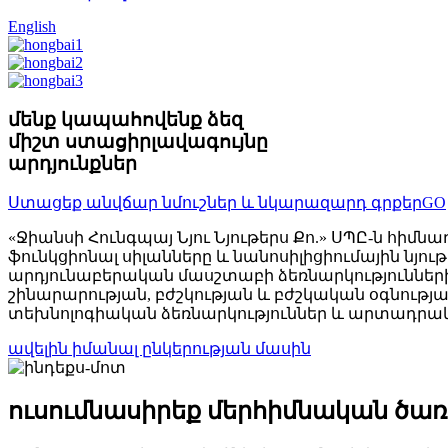
English
մենք կապահովենք ձեզ
միշտ ստացիր
լավագույնը
արդյունքներ
Ստացեք անվճար նմուշներ և նկարազարդ գրքեր
GO
«Ջիանսի Հունգպայ Նյու Նյութերս Քո.» ՍՊԸ-ն հիմնադ
ֆունկցիոնալ սիլանները և նանոսիլիցիումային նյ
արդյունաբերական մասշտաբի ձեռնարկությունների
շինարարության, բժշկության և բժշկական օգնությա
տեխնոլոգիական ձեռնարկություններ և արտադրակա
ավելին իմանալ ընկերության մասին
ուսումնասիրեք մեր
հիմնական ծառա