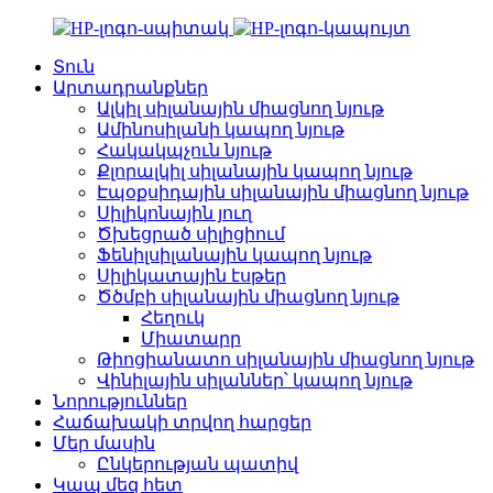
Տուն
Արտադրանքներ
Ալկիլ սիլանային միացնող նյութ
Ամինոսիլանի կապող նյութ
Հակակպչուն նյութ
Քլորալկիլ սիլանային կապող նյութ
Էպօքսիդային սիլանային միացնող նյութ
Սիլիկոնային յուղ
Ծխեցրած սիլիցիում
Ֆենիլսիլանային կապող նյութ
Սիլիկատային էսթեր
Ծծմբի սիլանային միացնող նյութ
Հեղուկ
Միատարր
Թիոցիանատո սիլանային միացնող նյութ
Վինիլային սիլաններ՝ կապող նյութ
Նորություններ
Հաճախակի տրվող հարցեր
Մեր մասին
Ընկերության պատիվ
Կապ մեզ հետ