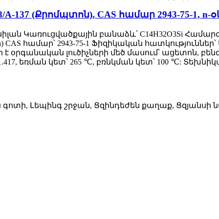
8/A-137 (Քրոմպտոն), CAS համար 2943-75-1, 
լան Կառուցվածքային բանաձև՝ C14H32O3Si Համարժեք
gussa) CAS համար՝ 2943-75-1 Ֆիզիկական հատկություննե
 է օրգանական լուծիչների մեծ մասում՝ ացետոն, բենզ
՝ 1.417, եռման կետ՝ 265 ℃, բռնկման կետ՝ 100 ℃: Տեխնի
 գոտի, Լեպինգ շրջան, Ցզինդեժեն քաղաք, Ցզյանսի