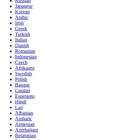
Russian
Japanese
Korean
Arabic
Irish
Greek
Turkish
Italian
Danish
Romanian
Indonesian
Czech
Afrikaans
Swedish
Polish
Basque
Catalan
Esperanto
Hindi
Lao
Albanian
Amharic
Armenian
Azerbaijani
Belarusian