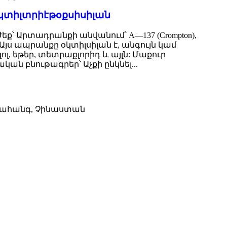
n-օկտիլտրիէթօքսիսիլան
՝ Արտադրանքի անվանում՝ A—137 (Crompton),
ր՝ Այս ապրանքը օկտիլսիլան է, անգույն կամ
ոլ, եթեր, տետրաքլորիդ և այլն: Մաքուր
կական բնութագրեր՝ Աչքի ընկնել...
 նահանգ, Չինաստան