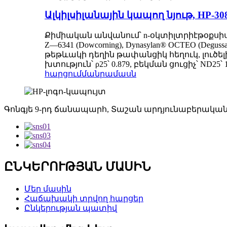
Ալկիլսիլանային կապող նյութ, HP-30
Քիմիական անվանում՝ n-օկտիլտրիէթօքսիսի
Z—6341 (Dowcorning), Dynasylan® OCTEO (De
թեթևակի դեղին թափանցիկ հեղուկ, լուծելի
խտություն՝ ρ25՝ 0.879, բեկման ցուցիչ՝ ND25
հարցում
մանրամասն
Գոնգյե 9-րդ ճանապարհ, Տաշան արդյունաբերական
ԸՆԿԵՐՈՒԹՅԱՆ ՄԱՍԻՆ
Մեր մասին
Հաճախակի տրվող հարցեր
Ընկերության պատիվ