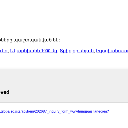
ունքները պաշտպանված են։
ւնդ
,
L կարնիտին 1000 մգ
,
Տրիքլոր սիլան
,
Իզոցիանատո