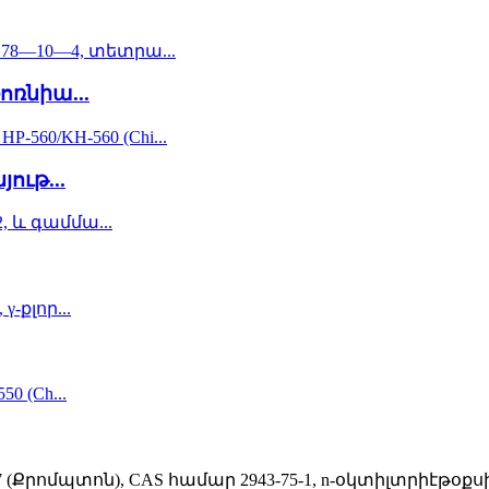
ոռնիա...
ութ...