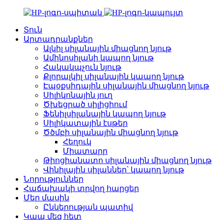
Տուն
Արտադրանքներ
Ալկիլ սիլանային միացնող նյութ
Ամինոսիլանի կապող նյութ
Հակակպչուն նյութ
Քլորալկիլ սիլանային կապող նյութ
Էպօքսիդային սիլանային միացնող նյութ
Սիլիկոնային յուղ
Ծխեցրած սիլիցիում
Ֆենիլսիլանային կապող նյութ
Սիլիկատային էսթեր
Ծծմբի սիլանային միացնող նյութ
Հեղուկ
Միատարր
Թիոցիանատո սիլանային միացնող նյութ
Վինիլային սիլաններ՝ կապող նյութ
Նորություններ
Հաճախակի տրվող հարցեր
Մեր մասին
Ընկերության պատիվ
Կապ մեզ հետ